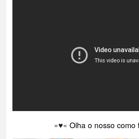
»♥«
Olha o nosso como 