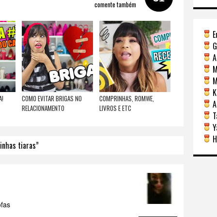
comente também
E
G
A
M
Mi
Ka
A!
COMO EVITAR BRIGAS NO
COMPRINHAS, ROMWE,
A
RELACIONAMENTO
LIVROS E ETC
Ta
Y
H
inhas tiaras”
ofas