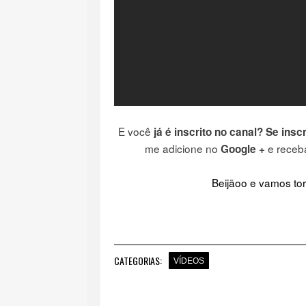
E você
já é inscrito no canal?
Se insc
me adicione no
e receba
Google +
Beijãoo e vamos tor
CATEGORIAS:
VÍDEOS