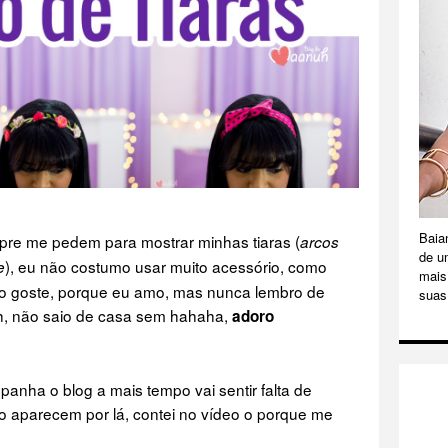
Baia
re me pedem para mostrar minhas tiaras (
arcos
de u
), eu não costumo usar muito acessório, como
e
mais 
não goste, porque eu amo, mas nunca lembro de
suas
aah, não saio de casa sem hahaha,
adoro
anha o blog a mais tempo vai sentir falta de
o aparecem por lá, contei no vídeo o porque me