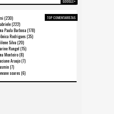
GOOGLE+
TOP COMENTARISTAS
mi (230)
abriele (222)
na Paula Barbosa (178)
ônica Rodrigues (35)
lene Silva (20)
rine Rangel (15)
na Monteiro (8)
ciane Araujo (7)
asmin (7)
evane soares (6)