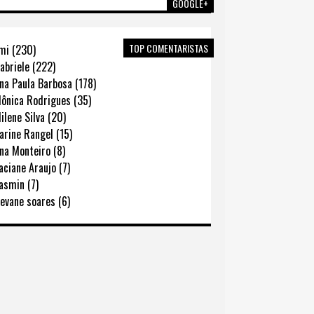
GOOGLE+
TOP COMENTARISTAS
mi (230)
abriele (222)
na Paula Barbosa (178)
ônica Rodrigues (35)
lene Silva (20)
rine Rangel (15)
na Monteiro (8)
ciane Araujo (7)
asmin (7)
evane soares (6)