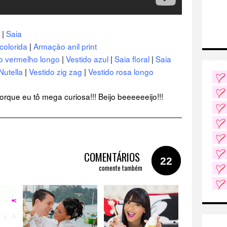
|
Saia
colorida
|
Armação anil print
o vermelho longo
|
Vestido azul
|
Saia floral
|
Saia
Nutella
|
Vestido zig zag
|
Vestido rosa longo
que eu tô mega curiosa!!! Beijo beeeeeeijo!!!
COMENTÁRIOS
22
comente também