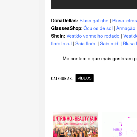
Blusa gatinho
|
Blusa letras
DonaDellas:
:
Óculos de sol
|
Armação 
GlassesShop
Vestido vermelho rodado
|
Vestid
SheIn:
floral azul
|
Saia floral
|
Saia midi
|
Blusa 
Me contem o que mais gostaram por
CATEGORIAS:
VÍDEOS