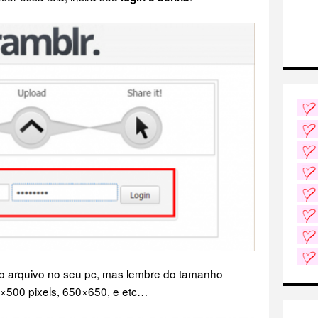
 o arquivo no seu pc, mas lembre do tamanho
0×500 pixels, 650×650, e etc…