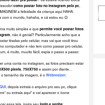
descobri
,
como postar foto no instagram pelo pc
IMAGINEM a felicidade da criança aqui HAHA.
cia com o mundo, hahaha, e cá estou eu 😉
tema muito simples e que
permite você postar fotos
, não é genial? Particularmente acho que a
tagram
tar tiradas pelo celular, mas vai que você tirou
no computador e não tem como passar pro celular,
um, é muito, muuito fácil, espia o passo a passo:
ter uma conta no instagram, as fotos precisam estar
,
e assim por diante…
0X500 pixels
750X750
r o tamanho da imagem, é o
;
Webresizer
, depois extraia o arquivo pro seu pc, clique
QUI
ere” ou extraia aqui” e vai aparecer o ícone
ecer essa tela, insira seu
:
login e senha