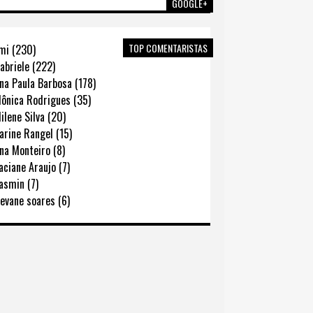
GOOGLE+
TOP COMENTARISTAS
mi (230)
abriele (222)
na Paula Barbosa (178)
ônica Rodrigues (35)
lene Silva (20)
rine Rangel (15)
na Monteiro (8)
ciane Araujo (7)
asmin (7)
evane soares (6)