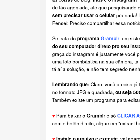
de tão agoniada, até que pesquisando 
pra nada! 
sem precisar usar o celular
Pensei: Preciso compartilhar essa notí
Se trata do
, um sis
programa
Gramblr
do seu computador direto pro seu ins
graça do instagram é justamente você pos
uma foto bombástica na sua câmera, tá 
tá aí a solução, e não tem segredo nenh
Claro, você precisa já 
Lembrando que:
no formato JPG e quadrada,
ou seja 50
Também existe um programa para edita
♥
Para baixar o
é só
Gramblr
CLICAR A
com o botão direito, clique em “extract h
♥
, vai apar
Instale o arquivo e execute