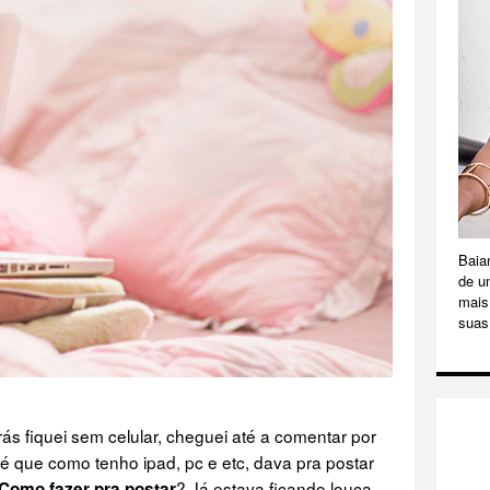
Baia
de u
mais 
suas
s fiquei sem celular, cheguei até a comentar por
é que como tenho ipad, pc e etc, dava pra postar
? Já estava ficando louca
Como fazer pra postar