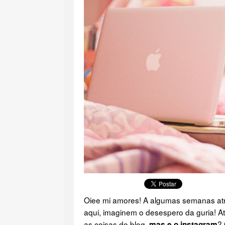
Oiee mi amores! A algumas semanas atrá
aqui, imaginem o desespero da guria! At
as coisas do blog,
?
mas e o instagram