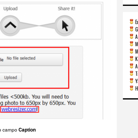
E
G
A
M
Mi
Ka
A
Ta
Y
H
no campo
Caption