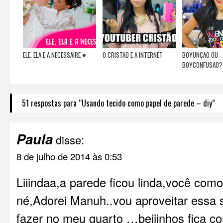
ELE, ELA E A NECESSAIRE ♥
O CRISTÃO E A INTERNET
BOYUNÇÃO OU
BOYCONFUSÃO?
51 respostas para “Usando tecido como papel de parede – diy”
Paula
disse:
8 de julho de 2014 às 0:53
Liiindaa,a parede ficou linda,você co
né,Adorei Manuh..vou aproveitar essa 
fazer no meu quarto …beijinhos fica 