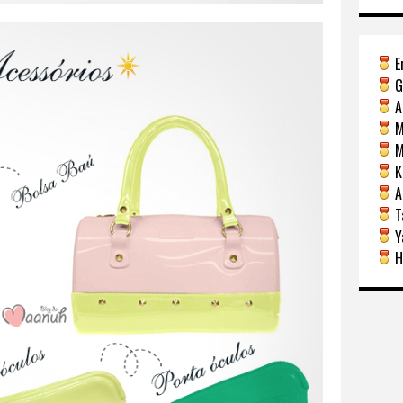
E
G
A
M
Mi
Ka
A
Ta
Y
H