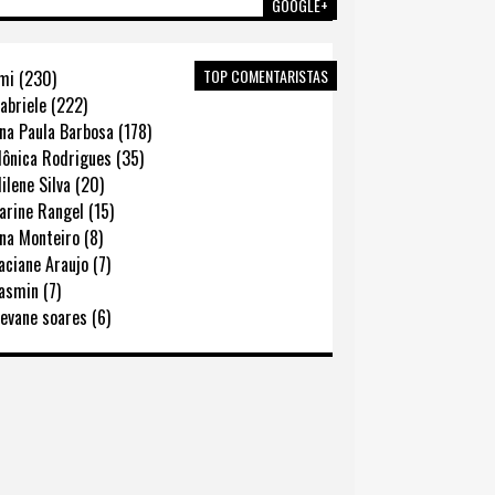
GOOGLE+
TOP COMENTARISTAS
mi (230)
abriele (222)
na Paula Barbosa (178)
ônica Rodrigues (35)
lene Silva (20)
rine Rangel (15)
na Monteiro (8)
ciane Araujo (7)
asmin (7)
evane soares (6)