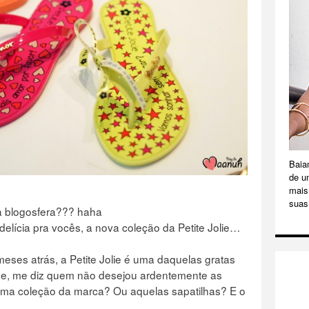
Baia
de u
mais 
suas
 da blogosfera??? haha
elícia pra vocês, a nova coleção da Petite Jolie…
eses atrás, a Petite Jolie é uma daquelas gratas
be, me diz quem não desejou ardentemente as
ima coleção da marca? Ou aquelas sapatilhas? E o