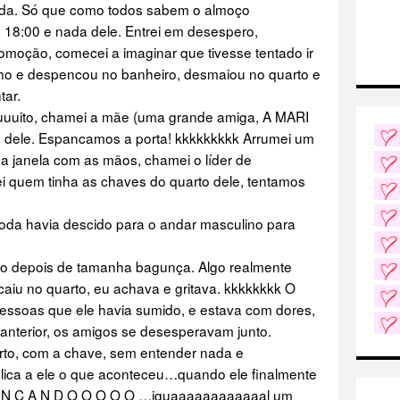
da. Só que como todos sabem o almoço
m 18:00 e nada dele. Entrei em desespero,
omoção, comecei a imaginar que tivesse tentado ir
nho e despencou no banheiro, desmaiou no quarto e
tar.
uito, chamei a mãe (uma grande amiga, A MARI
o dele. Espancamos a porta! kkkkkkkkk Arrumei um
 a janela com as mãos, chamei o líder de
ei quem tinha as chaves do quarto dele, tentamos
a havia descido para o andar masculino para
tro depois de tamanha bagunça. Algo realmente
caiu no quarto, eu achava e gritava. kkkkkkkk O
pessoas que ele havia sumido, e estava com dores,
e anterior, os amigos se desesperavam junto.
to, com a chave, sem entender nada e
ica a ele o que aconteceu…quando ele finalmente
N N N C A N D O O O O O …iguaaaaaaaaaaaal um