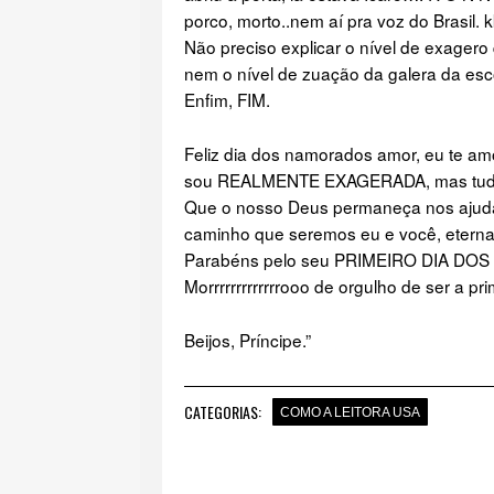
porco, morto..nem aí pra voz do Brasil.
Não preciso explicar o nível de exager
nem o nível de zuação da galera da esco
Enfim, FIM.
Feliz dia dos namorados amor, eu te amo
sou REALMENTE EXAGERADA, mas tudo is
Que o nosso Deus permaneça nos ajudan
caminho que seremos eu e você, etern
Parabéns pelo seu PRIMEIRO DIA D
Morrrrrrrrrrrrrooo de orgulho de ser a prim
Beijos, Príncipe.”
CATEGORIAS:
COMO A LEITORA USA