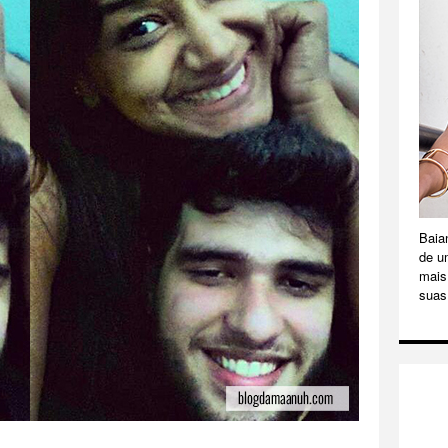
Baia
de u
mais 
suas