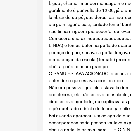
Liguei, chamei, mandei mensagem e na
geralmente é por volta de 12:00, já era
lembrando do pé, das dores, da não loc
a algum lugar e caiu, tentado tomar ba
não tinha ninguém pra socorrer ou levan
Comecei a chorar muuuuuuuuuuuuuuuuu
LINDA) e fomos bater na porta do quart
pedaço de pau, socava a porta, forçava
manutenção da escola (iternato) procur
abrir a porta com um grampo.
O SAMU ESTAVA ACIONADO, a escola tod
entender o que estava acontecendo.
Não era possível que ele estava la den
acontecera, ele não estava consciente, 
circo estava montado, eu explicava as 
o pé quebrado e inicio de febre na noit
Foi quando apareceu um colega de quar
desesperados cada pessoa tentava expl
abriu a porta, lá estava Ícaro…. R O 