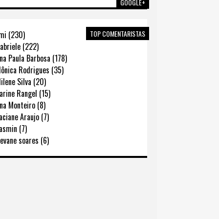
GOOGLE+
TOP COMENTARISTAS
mi (230)
abriele (222)
na Paula Barbosa (178)
ônica Rodrigues (35)
lene Silva (20)
rine Rangel (15)
na Monteiro (8)
ciane Araujo (7)
asmin (7)
evane soares (6)