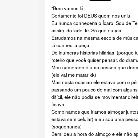
“Bom vamos lá,
Certamente foi DEUS quem nos uniu.
Eu nunca conheceria o Ícaro. Sou de Tei
assim, do lado. kk Só que nunca.
Estudamos na mesma escola de música (
lá conheci a peça.
De inúmeras histórias hilárias, (porque 
roteiro que você quiser pensar. do dram
Meu namorado é uma pessoa que dorme
(ele vai me matar kk)
Mas nesta ocasião ele estava com o pé qu
passando um pouco de mal com alguns 
difícil, ele não podia se movimentar dire
ficava.
Combinamos que iriamos almoçar juntos 
estava sem celular) e eu sou uma 
(sóquenunca)
Bem, deu a hora do almoço e ele não a