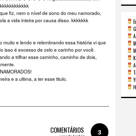
 kkkkkkkkkkkkk
o que fiz, nem o nível de sono do meu namorado,
la a vida inteira por causa disso. kkkkkkk
E
G
A
 muito e lendo e relembrando essa história vi que
M
so é excesso de zelo e carinho por você.
Mi
do a trilhar esse caminho, caminho de dois,
Ka
amente.
A
OS NAMORADOS!
Ta
eira e a ultima, a ter esse titulo.
Y
H
COMENTÁRIOS
3