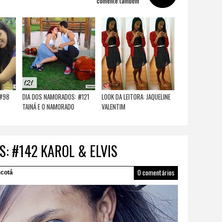
comente também
 #98
DIA DOS NAMORADOS: #121
LOOK DA LEITORA: JAQUELINE
TAINÁ E O NAMORADO
VALENTIM
: #142 KAROL & ELVIS
0 comentários
cotá