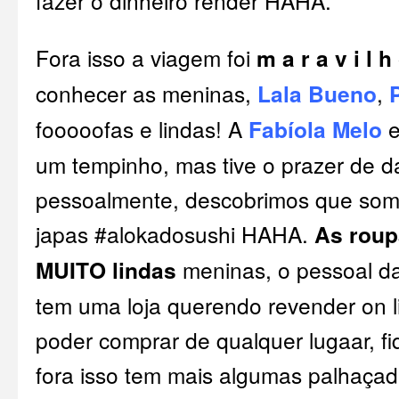
fazer o dinheiro render HAHA.
Fora isso a viagem foi
m a r a v i l h
conhecer as meninas,
Lala Bueno
,
fooooofas e lindas! A
Fabíola Melo
e
um tempinho, mas tive o prazer de d
pessoalmente, descobrimos que so
japas #alokadosushi HAHA.
As roup
MUITO lindas
meninas, o pessoal d
tem uma loja querendo revender on l
poder comprar de qualquer lugaar, fiq
fora isso tem mais algumas palhaçad