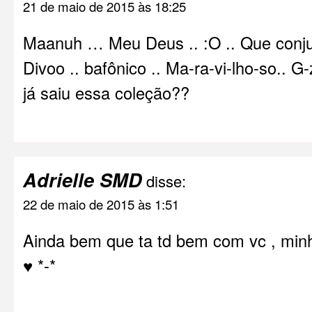
21 de maio de 2015 às 18:25
Maanuh … Meu Deus .. :O .. Que conju
Divoo .. bafônico .. Ma-ra-vi-lho-so.. G-
já saiu essa coleção??
Adrielle SMD
disse:
22 de maio de 2015 às 1:51
Ainda bem que ta td bem com vc , minh
♥ *-*