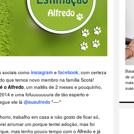
Baia
s sociais como
e
, com certeza
instagram
facebook
de u
endo que temos novo membro na família Scotá!
mais 
, um maltês de 2 meses e pouquinho,
é o Alfredo
suas
1/2014 e uma fofuuuuuuura de tão esperto e
egue ele lá
*—-*
@auaufredo
orro, trabalho em casa e não gosto de ficar só,
i arrumar um porque tentei adoção, mas foi
orque, mas tenho pouco tempo com o Alfredo e já