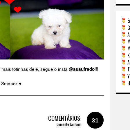
E
G
A
M
Mi
Ka
A
 mais fotinhas dele, segue o insta
!!!
@auaufredo
Ta
Y
H
Smaack ♥
COMENTÁRIOS
31
comente também