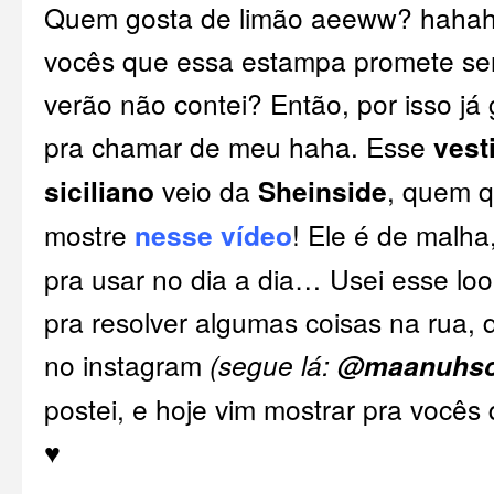
Quem gosta de limão aeeww? hahaha
vocês que essa estampa promete se
verão não contei? Então, por isso já 
pra chamar de meu haha. Esse
vest
siciliano
veio da
Sheinside
, quem q
mostre
nesse vídeo
! Ele é de malha
pra usar no dia a dia… Usei esse loo
pra resolver algumas coisas na ru
no instagram
(segue lá:
@maanuhsc
postei, e hoje vim mostrar pra vocês
♥