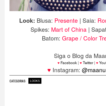
Look:
Blusa:
Presente
| Saia:
Ro
Spikes:
Mart of China
| Sapa
Batom:
Grape / Color T
Siga o Blog da Maa
♥
Facebook
|
♥
Twitter
|
♥
You
♥
Instagram:
@maanuh
CATEGORIAS:
LOOKS