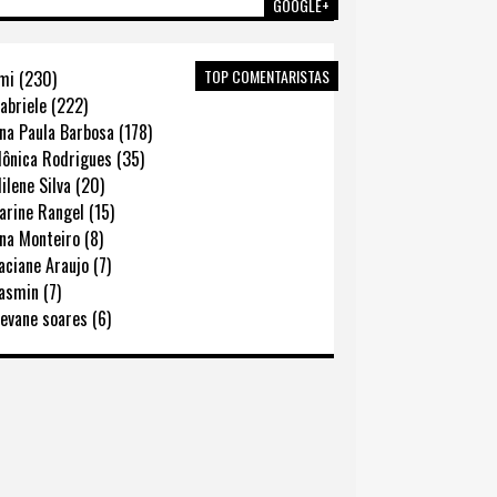
GOOGLE+
TOP COMENTARISTAS
mi (230)
abriele (222)
na Paula Barbosa (178)
ônica Rodrigues (35)
lene Silva (20)
rine Rangel (15)
na Monteiro (8)
ciane Araujo (7)
asmin (7)
evane soares (6)