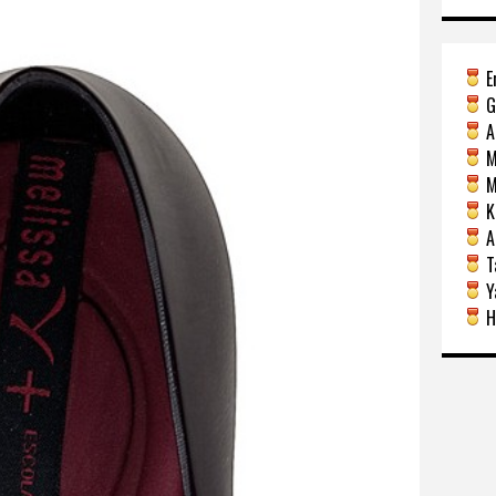
E
G
A
M
Mi
Ka
A
Ta
Y
H