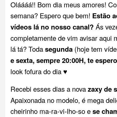
Oláááá!! Bom dia meus amores! Co
semana? Espero que bem!
Estão 
Ás vez
vídeos lá no nosso canal?
completamente de vim avisar aqui 
lá tá? Toda
(hoje tem víd
segunda
e sexta, sempre 20:00H, te esper
look fofura do dia ♥
Recebi esses dias a nova
zaxy de s
Apaixonada no modelo, é mega deli
cheirinho ma-ra-vi-lho-so e
se cha