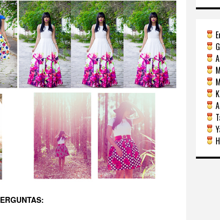
E
G
A
M
Mi
Ka
A
Ta
Y
H
ERGUNTAS: