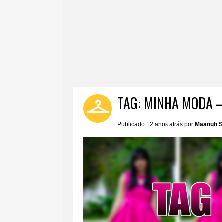
TAG: MINHA MODA 
Publicado 12 anos atrás por
Maanuh S