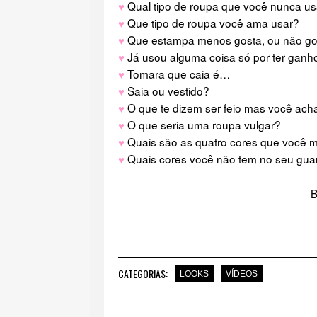
♥
Qual tipo de roupa que você nunca us
♥
Que tipo de roupa você ama usar?
♥
Que estampa menos gosta, ou não go
♥
Já usou alguma coisa só por ter ganh
♥
Tomara que caia é…
♥
Saia ou vestido?
♥
O que te dizem ser feio mas você ach
♥
O que seria uma roupa vulgar?
♥
Quais são as quatro cores que você 
♥
Quais cores você não tem no seu gua
B
CATEGORIAS:
LOOKS
VÍDEOS