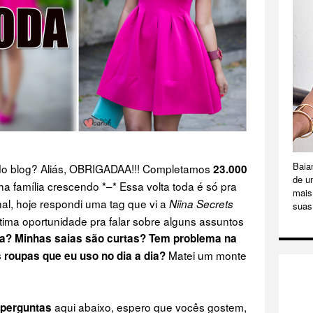
Baia
do blog? Aliás, OBRIGADAA!!! Completamos
23.000
de u
nha família crescendo *–* Essa volta toda é só pra
mais 
nal, hoje respondi uma tag que vi a
Niina Secrets
suas
tima oportunidade pra falar sobre alguns assuntos
a? Minhas saias são curtas? Tem problema na
Matei um monte
s roupas que eu uso no dia a dia?
aqui abaixo, espero que vocês gostem,
 perguntas