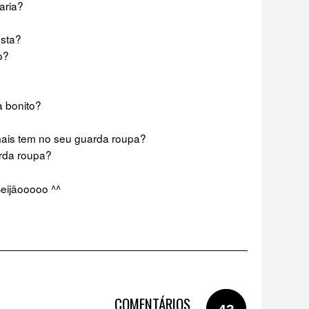
aria?
sta?
o?
a bonito?
mais tem no seu guarda roupa?
rda roupa?
eijãooooo ^^
COMENTÁRIOS