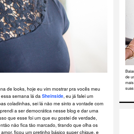
Baia
de u
mais 
ana de looks, hoje eu vim mostrar pra vocês meu
suas
 essa semana lá da
, eu já falei um
Sheinside
as coladinhas, sei lá não me sinto a vontade com
rendi a ser democrática nesse blog e dar uma
so que esse foi um que eu gostei de verdade,
ntão não fica tão marcado, tirando que olha os
amor, ficou um pretinho básico super chique, e