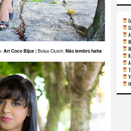
E
G
A
M
Mi
o:
| Bolsa Clutch:
Art Coco Bijux
Não lembro haha
Ka
A
Ta
Y
H