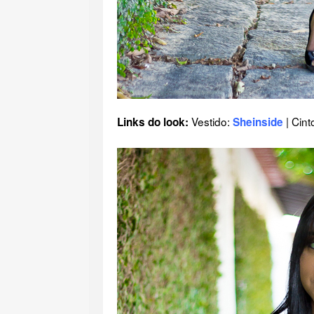
Vestido:
| Cint
Links do look:
Sheinside