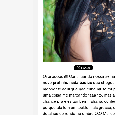
Oi oi oooooii!!! Continuando nossa sem
novo
que chegou
pretinho nada básico
moooonte aqui que não curto muito roup
uma coisa me marcando taaanto, mas ap
chance pra eles também hahaha, confes
porque ele tem um tecido mais grosso, e
detalhes de renda no ombro O.O Muitoo 