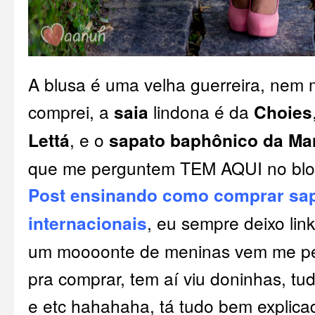
A blusa é uma velha guerreira, nem
comprei, a
saia
lindona é da
Choies
Lettá
, e o
sapato baphônico da Mar
que me perguntem TEM AQUI no blog 
Post ensinando como comprar sap
internacionais
, eu sempre deixo li
um moooonte de meninas vem me pe
pra comprar, tem aí viu doninhas, t
e etc hahahaha, tá tudo bem explica