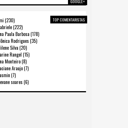
GOOGLE+
TOP COMENTARISTAS
mi (230)
abriele (222)
na Paula Barbosa (178)
ônica Rodrigues (35)
lene Silva (20)
rine Rangel (15)
na Monteiro (8)
ciane Araujo (7)
asmin (7)
evane soares (6)