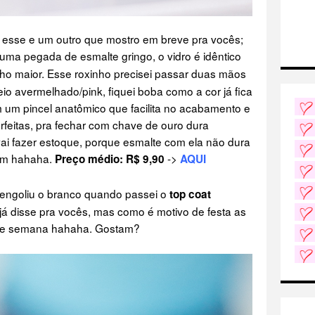
 esse e um outro que mostro em breve pra vocês;
uma pegada de esmalte gringo, o vidro é idêntico
inho maior. Esse roxinho precisei passar duas mãos
eio avermelhado/pink, fiquei boba como a cor já fica
 um pincel anatômico que facilita no acabamento e
rfeitas, pra fechar com chave de ouro dura
fazer estoque, porque esmalte com ela não dura
hum hahaha.
->
Preço médio: R$ 9,90
AQUI
 engoliu o branco quando passei o
top coat
já disse pra vocês, mas como é motivo de festa as
m de semana hahaha. Gostam?