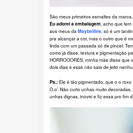
São meus primeiros esmaltes da marca,
, acho que tem 
Eu adorei a embalagem
aos meus da
, só é um tant
Maybellin
e
pra alcançar a cor, mas o outro que é m
linda com um passada só de pincel; Tem
como já disse, textura e pigmentação pe
HORROOORES, minha mãe disse que vai 
dois dias e esse não saia de jeito nen
Ele é tão pigmentado, que o o roxo
Ps.:
O.o’. Não curto unhas muito decoradas, 
unhas dignas, inovei e fiz essa pro fi