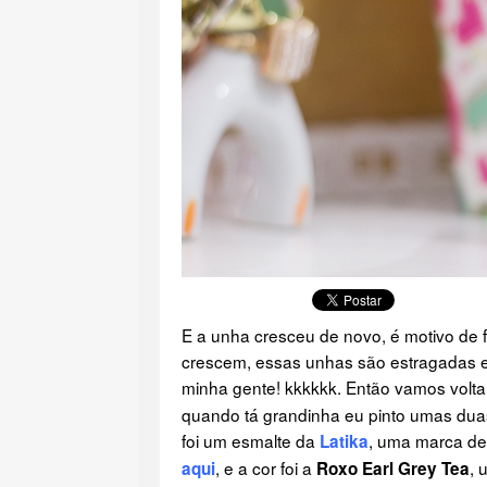
E a unha cresceu de novo, é motivo d
crescem, essas unhas são estragadas em
minha gente! kkkkkk. Então vamos volt
quando tá grandinha eu pinto umas dua
foi um esmalte da
, uma marca de
Latika
, e a cor foi a
, 
aqui
Roxo Earl Grey Tea