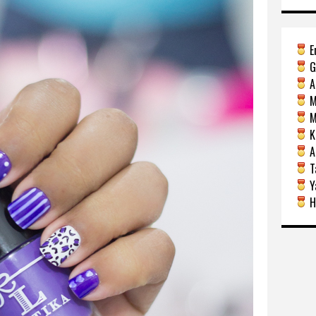
E
G
A
M
Mi
Ka
A
Ta
Y
H