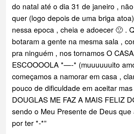
do natal até o dia 31 de janeiro , não
quer (logo depois de uma briga atoa)
nessa epoca , cheia e adoecer 🙁 . 
botaram a gente na mesma sala , co
pra ninguém , nos tornamos O CAS
ESCOOOOLA *—-* (muuuuuuito amo
começamos a namorar em casa , clar
pouco de dificuldade em aceitar ma
DOUGLAS ME FAZ A MAIS FELIZ D
sendo o Meu Presente de Deus que 
por ter *-*”