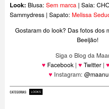
Look:
Blusa:
Sem marca
| Saia:
CHO
Sammydress
| Sapato:
Melissa Seduc
Gostaram do look? Das fotos dos
Beeijão!
Siga o Blog da Maa
♥
Facebook
|
♥
Twitter
|
♥
Instagram:
@maanuh
CATEGORIAS:
LOOKS