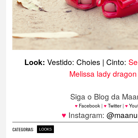
Look:
Vestido:
Choies
| Cinto:
Se
Melissa lady dragon
Siga o Blog da Maa
♥
Facebook
|
♥
Twitter
|
♥
You
♥
Instagram:
@maanuh
CATEGORIAS:
LOOKS