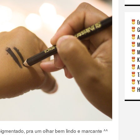
E
G
A
M
Mi
Ka
A
Ta
Y
H
 pigmentado, pra um olhar bem lindo e marcante ^^