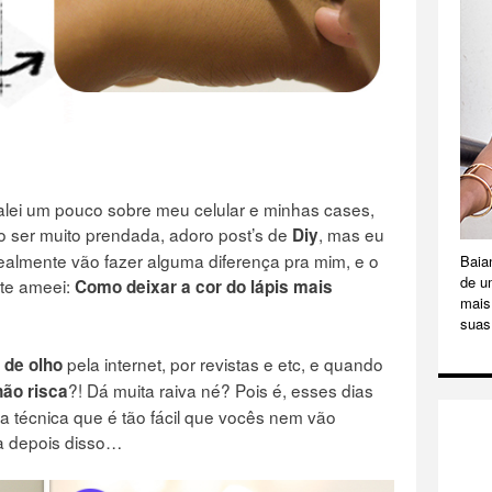
falei um pouco sobre
meu celular e minhas cases
,
 ser muito prendada, adoro post’s de
, mas eu
Diy
ealmente vão fazer alguma diferença pra mim, e o
Baia
de u
te ameei:
Como deixar a cor do lápis mais
mais 
suas
pela internet, por revistas e etc, e quando
 de olho
?! Dá muita raiva né? Pois é, esses dias
não risca
a técnica que é tão fácil que vocês nem vão
sa depois disso…