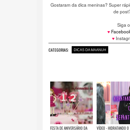
Gostaram da dica meninas? Super rápid
de post
Siga 
♥
Faceboo
♥
Instag
CATEGORIAS:
DICAS DA MAANUH
FESTA DE ANIVERSÁRIO DA
VÍDEO - HIDRATANDO O