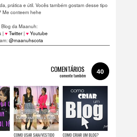
a, prática e útil. Vocês também gostam desse tipo
? Me conteem hehe
o Blog da Maanuh:
k
|
♥
Twitter
|
♥
Youtube
ram:
@maanuhscota
COMENTÁRIOS
40
comente também
COMO USAR SAIA/VESTIDO
COMO CRIAR UM BLOG?