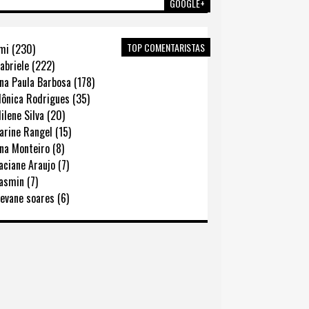
GOOGLE+
TOP COMENTARISTAS
mi (230)
abriele (222)
na Paula Barbosa (178)
ônica Rodrigues (35)
lene Silva (20)
rine Rangel (15)
na Monteiro (8)
ciane Araujo (7)
asmin (7)
evane soares (6)