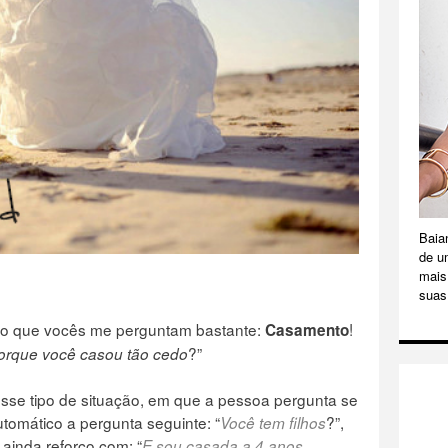
Baia
de u
mais 
suas
to que vocês me perguntam bastante:
!
Casamento
?”
orque você casou tão cedo
se tipo de situação, em que a pessoa pergunta se
tomático a pergunta seguinte: “
?”,
Você tem filhos
 ainda reforço com: “
E sou casada a 4 anos