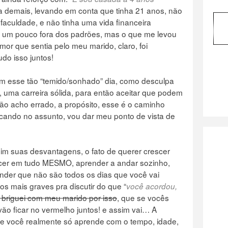
va demais, levando em conta que tinha 21 anos, não
faculdade, e não tinha uma vida financeira
sei um pouco fora dos padrões, mas o que me levou
or que sentia pelo meu marido, claro, foi
udo isso juntos!
am esse tão “temido/sonhado” dia, como desculpa
 uma carreira sólida, para então aceitar que podem
não acho errado, a propósito, esse é o caminho
ocando no assunto, vou dar meu ponto de vista de
 suas desvantagens, o fato de querer crescer
cer em tudo MESMO, aprender a andar sozinho,
nder que não são todos os dias que você vai
os mais graves pra discutir do que “
você acordou,
á briguei com meu marido por isso
, que se vocês
vão ficar no vermelho juntos! e assim vai… A
que você realmente só aprende com o tempo, idade,