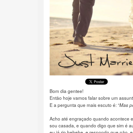
Bom dia gentee!
Então hoje vamos falar sobre um assun
E a pergunta que mais escuto é: “
Mas p
Acho até engraçado quando acontece es
sou casada, e quando digo que sim é au
eu já rio hehehe, e respondo que não, e