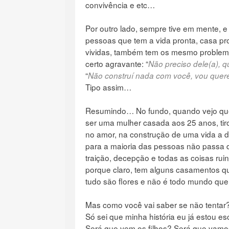
convivência e etc…
Por outro lado, sempre tive em mente, e
pessoas que tem a vida pronta, casa pro
vividas, também tem os mesmo proble
certo agravante: “
Não preciso dele(a), qu
“
Não construí nada com você, vou quere
Tipo assim…
Resumindo… No fundo, quando vejo qu
ser uma mulher casada aos 25 anos, tir
no amor, na construção de uma vida a do
para a maioria das pessoas não passa d
traição, decepção e todas as coisas ruin
porque claro, tem alguns casamentos 
tudo são flores e não é todo mundo que
Mas como você vai saber se não tentar
Só sei que minha história eu já estou 
Será que vem os filhos? Será que vam