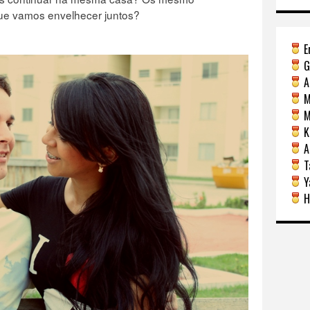
e vamos envelhecer juntos?
E
G
A
M
Mi
Ka
A
Ta
Y
H