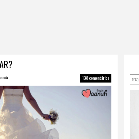
SAR?
138 comentários
cotá