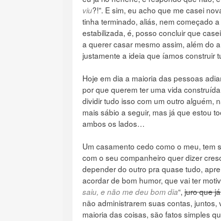
?!”. E sim, eu acho que me casei no
viu
tinha terminado, aliás, nem começado a 
estabilizada, é, posso concluir que ca
a querer casar mesmo assim, além do am
justamente a ideia que íamos construir t
Hoje em dia a maioria das pessoas adi
por que querem ter uma vida construída,
dividir tudo isso com um outro alguém, 
mais sábio a seguir, mas já que estou t
ambos os lados…
Um casamento cedo como o meu, tem sim
com o seu companheiro quer dizer cres
depender do outro pra quase tudo, apre
acordar de bom humor, que vai ter motiv
“,
juro que j
saiu, e não me deu bom dia
não administrarem suas contas, juntos, 
maioria das coisas, são fatos simples 