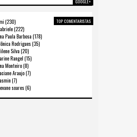
GOOGLE+
TOP COMENTARISTAS
mi (230)
abriele (222)
na Paula Barbosa (178)
ônica Rodrigues (35)
lene Silva (20)
rine Rangel (15)
na Monteiro (8)
ciane Araujo (7)
asmin (7)
evane soares (6)