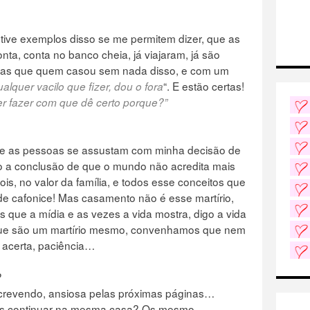
 tive exemplos disso se me permitem dizer, que as
nta, conta no banco cheia, já viajaram, já são
mas que quem casou sem nada disso, e com um
“. E estão certas!
alquer vacilo que fizer, dou o fora
r fazer com que dê certo porque?”
e as pessoas se assustam com minha decisão de
o a conclusão de que o mundo não acredita mais
is, no valor da família, e todos esse conceitos que
e cafonice! Mas casamento não é esse martírio,
s que a mídia e as vezes a vida mostra, digo a vida
que são um martírio mesmo, convenhamos que nem
 acerta, paciência…
?
escrevendo, ansiosa pelas próximas páginas…
os continuar na mesma casa? Os mesmo