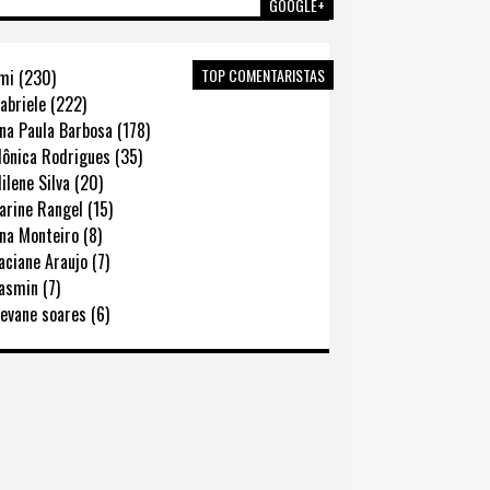
GOOGLE+
TOP COMENTARISTAS
mi (230)
abriele (222)
na Paula Barbosa (178)
ônica Rodrigues (35)
lene Silva (20)
rine Rangel (15)
na Monteiro (8)
ciane Araujo (7)
asmin (7)
evane soares (6)