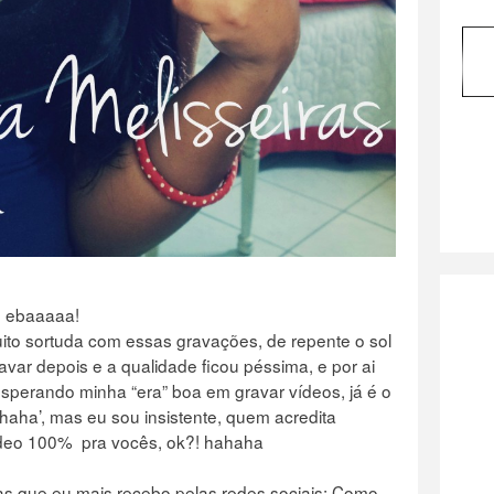
, ebaaaaa!
ito sortuda com essas gravações, de repente o sol
ravar depois e a qualidade ficou péssima, e por ai
esperando minha “era” boa em gravar vídeos, já é o
aha’, mas eu sou insistente, quem acredita
ídeo 100% pra vocês, ok?! hahaha
as que eu mais recebo pelas redes sociais: Como