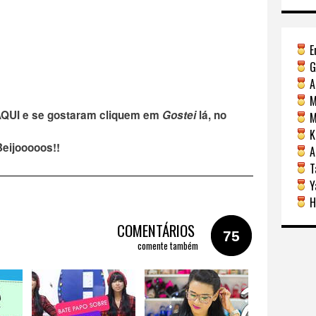
E
G
A
M
AQUI
e se gostaram cliquem em
Gostei
lá, no
Mi
Ka
Beijooooos!!
A
Ta
Y
H
COMENTÁRIOS
75
comente também